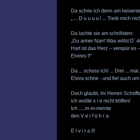
Da schrie ich denn am heiserst
„ ... D u u u u ! ... Treib mich nic
Da lachte sie am schrillsten:
„Du armer Narr! Was willst D´ d
Hart ist das Herz – verspür es 
Elvires !!“
Da ... schoss ich! ... Drei ...
Elvira schrie - und fiel auch um .
Doch glaubt, ihr Herren Schöff
ich wollte s i e nicht tröffen!
Ich .....m-m-meinte
den V e r f ü h r a:
E l v i r a !!!