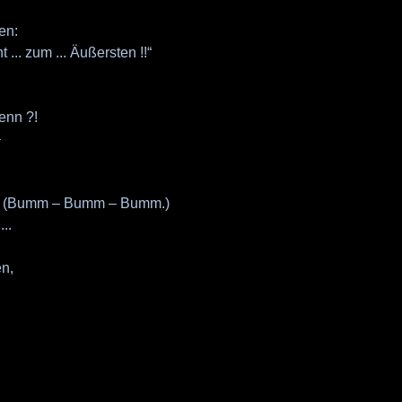
en:
ht ... zum ... Äußersten !!“
enn ?!
–
 mal. (Bumm – Bumm – Bumm.)
..
en,