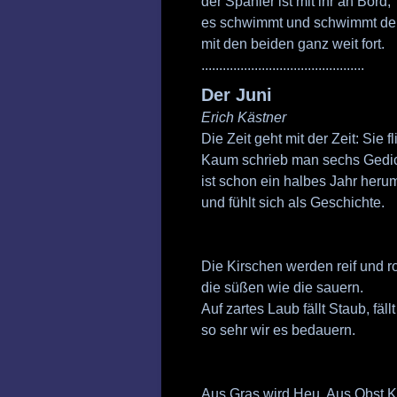
der Spanier ist mit ihr an Bord;
es schwimmt und schwimmt der
mit den beiden ganz weit fort.
..............................................
Der Juni
Erich Kästner
Die Zeit geht mit der Zeit: Sie fl
Kaum schrieb man sechs Gedic
ist schon ein halbes Jahr heru
und fühlt sich als Geschichte.
Die Kirschen werden reif und ro
die süßen wie die sauern.
Auf zartes Laub fällt Staub, fäll
so sehr wir es bedauern.
Aus Gras wird Heu. Aus Obst K