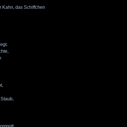
 Kahn, das Schiffchen
iegt.
hte,
m
t,
t Staub,
ompott.