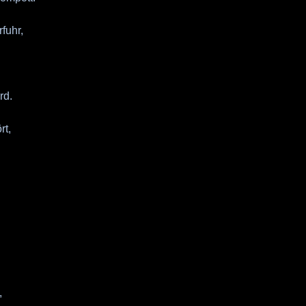
fuhr,
rd.
rt,
,