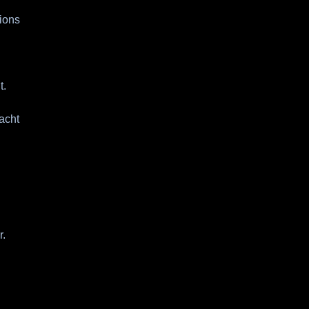
ions
t.
acht
r.