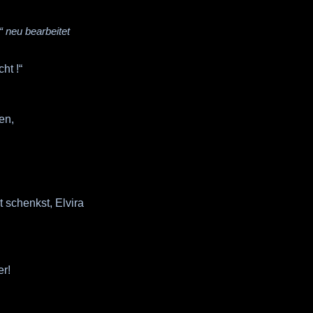
“
neu bearbeitet
cht !“
en,
 schenkst, Elvira
r!