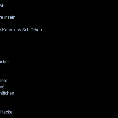
g..
re Inseln
 Kahn, das Schiffchen
ucker
.
eere,
hn!
hiffchen
 Hecke,