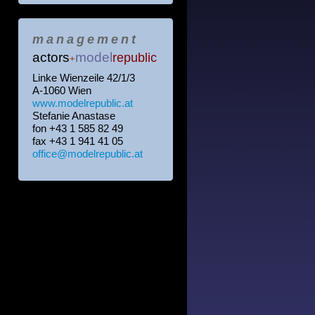
management
actors
model
republic
+
Linke Wienzeile 42/1/3
A-1060 Wien
www.modelrepublic.at
Stefanie Anastase
fon +43 1 585 82 49
fax +43 1 941 41 05
office@modelrepublic.at