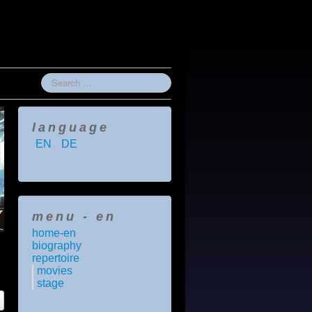
Search
...
language
EN
DE
menu - en
home-en
biography
repertoire
movies
stage