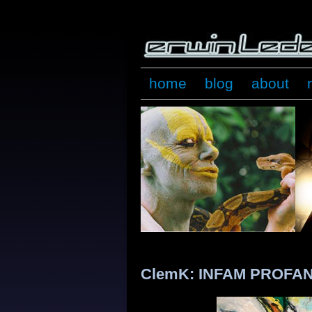
home
blog
about
ClemK: INFAM PROFA