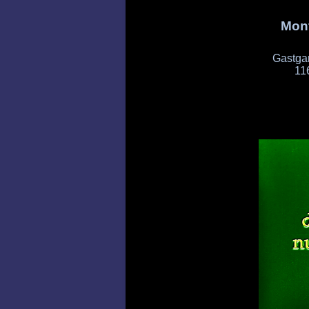
Mont
Gastgar
11