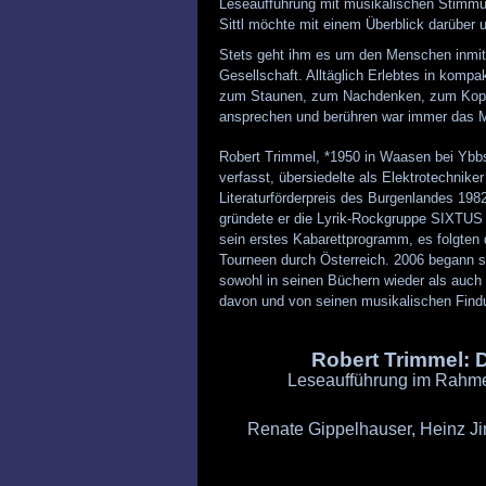
Leseaufführung mit musikalischen Stimmu
Sittl möchte mit einem Überblick darüber u
Stets geht ihm es um den Menschen inmit
Gesellschaft. Alltäglich Erlebtes in kom
zum Staunen, zum Nachdenken, zum Kopfsc
ansprechen und berühren war immer das M
Robert Trimmel, *1950 in Waasen bei Ybbs
verfasst, übersiedelte als Elektrotechnike
Literaturförderpreis des Burgenlandes 19
gründete er die Lyrik-Rockgruppe SIXTU
sein erstes Kabarettprogramm, es folgte
Tourneen durch Österreich. 2006 begann se
sowohl in seinen Büchern wieder als auch
davon und von seinen musikalischen Fin
Robert Trimmel:
Leseaufführung im Rahme
Renate Gippelhauser, Heinz Ji