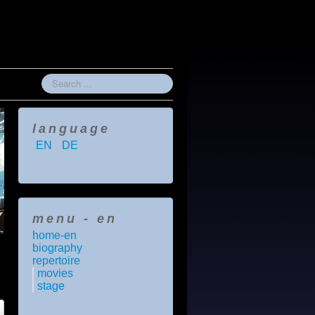
Search
...
language
EN
DE
menu - en
home-en
biography
repertoire
movies
stage