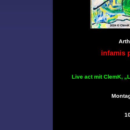
Art
infamis 
Live act mit ClemK, „
Montag
1