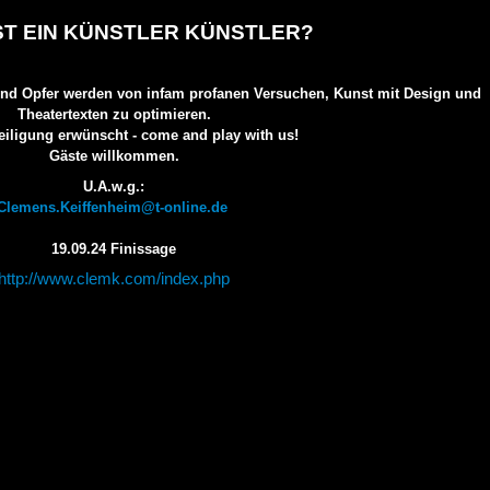
ST EIN KÜNSTLER KÜNSTLER?
r und Opfer werden von infam profanen Versuchen, Kunst mit Design und
Theatertexten zu optimieren.
eiligung erwünscht - come and play with us!
Gäste willkommen.
U.A.w.g.:
Clemens.Keiffenheim@t-online.de
19.09.24 Finissage
http://www.clemk.com/index.php