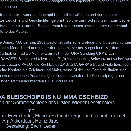
ngsbildern im sommerlichen Gastgarten des legendären Goldenen Pelikan ak
nterhalten.
ten unserer – wenn auch bemühten – oft verwöhnten und verzogenen
pakte Gedichte und Geschichten geformt: solche zum Schmunzeln, zum Lachen
hütteln bis zum im Bücherschrank verstauben lassen – aber erst einmal
otto des Autors.
/Donau, NÖ, der seit 1981 Gedichte, satirische Dialoge und Kurzgeschichten
r nach Maria Taferl und später der Liebe halber ins Burgenland. Mit dem
82 erhielt er mediale Aufmerksamkeit in der ORF-Sendung OKAY. Dann
S DAHASTUS und produzierte die LP „Ausseschaun“. „Schwoaz auf weiss“ wa
n das Jazztrio PACO, die Rockband ALABASTA GFRASTA und viele literarisch
ine Karriere als Zeichner und Maler, seine Bilder und Gemälde finden sich
 in verschiedenen Ausstellungen. Zudem schrieb er 16 Kabarettprogramme,
dungen erschienen mehrere CD´s und DVD´s.
 DA BLEISCHDIFD IS NU IMMA GSCHBIZD
n der Sommerschiene des Ersten Wiener Lesetheaters
mit
ras, Erwin Leder, Monika Schmatzberger und Robert Trimmel
Am Akkordeon: Heinz Jiras
Gestaltung: Erwin Leder