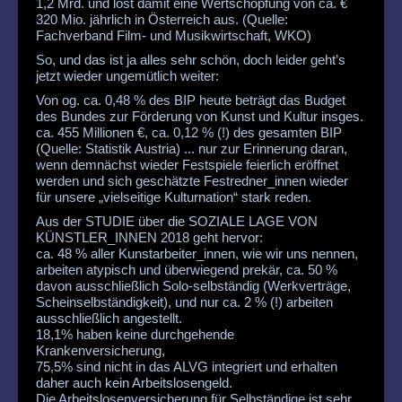
1,2 Mrd. und löst damit eine Wertschöpfung von ca. €
320 Mio. jährlich in Österreich aus. (Quelle:
Fachverband Film- und Musikwirtschaft, WKO)
So, und das ist ja alles sehr schön, doch leider geht’s
jetzt wieder ungemütlich weiter:
Von og. ca. 0,48 % des BIP heute beträgt das Budget
des Bundes zur Förderung von Kunst und Kultur insges.
ca. 455 Millionen €, ca. 0,12 % (!) des gesamten BIP
(Quelle: Statistik Austria) ... nur zur Erinnerung daran,
wenn demnächst wieder Festspiele feierlich eröffnet
werden und sich geschätzte Festredner_innen wieder
für unsere „vielseitige Kulturnation“ stark reden.
Aus der STUDIE über die SOZIALE LAGE VON
KÜNSTLER_INNEN 2018 geht hervor:
ca. 48 % aller Kunstarbeiter_innen, wie wir uns nennen,
arbeiten atypisch und überwiegend prekär, ca. 50 %
davon ausschließlich Solo-selbständig (Werkverträge,
Scheinselbständigkeit), und nur ca. 2 % (!) arbeiten
ausschließlich angestellt.
18,1% haben keine durchgehende
Krankenversicherung,
75,5% sind nicht in das ALVG integriert und erhalten
daher auch kein Arbeitslosengeld.
Die Arbeitslosenversicherung für Selbständige ist sehr