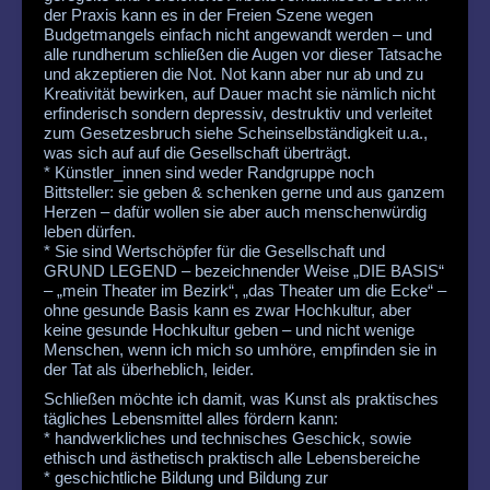
der Praxis kann es in der Freien Szene wegen
Budgetmangels einfach nicht angewandt werden – und
alle rundherum schließen die Augen vor dieser Tatsache
und akzeptieren die Not. Not kann aber nur ab und zu
Kreativität bewirken, auf Dauer macht sie nämlich nicht
erfinderisch sondern depressiv, destruktiv und verleitet
zum Gesetzesbruch siehe Scheinselbständigkeit u.a.,
was sich auf auf die Gesellschaft überträgt.
* Künstler_innen sind weder Randgruppe noch
Bittsteller: sie geben & schenken gerne und aus ganzem
Herzen – dafür wollen sie aber auch menschenwürdig
leben dürfen.
* Sie sind Wertschöpfer für die Gesellschaft und
GRUND LEGEND – bezeichnender Weise „DIE BASIS“
– „mein Theater im Bezirk“, „das Theater um die Ecke“ –
ohne gesunde Basis kann es zwar Hochkultur, aber
keine gesunde Hochkultur geben – und nicht wenige
Menschen, wenn ich mich so umhöre, empfinden sie in
der Tat als überheblich, leider.
Schließen möchte ich damit, was Kunst als praktisches
tägliches Lebensmittel alles fördern kann:
* handwerkliches und technisches Geschick, sowie
ethisch und ästhetisch praktisch alle Lebensbereiche
* geschichtliche Bildung und Bildung zur