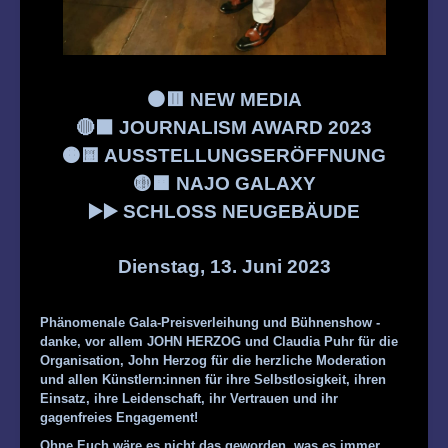
⚫️🟥 NEW MEDIA
🔴⬛️ JOURNALISM AWARD 2023
🟠🟨 AUSSTELLUNGSERÖFFNUNG
🟡🟧 NAJO GALAXY
▶️▶️ SCHLOSS NEUGEBÄUDE
Dienstag, 13. Juni 2023
Phänomenale Gala-Preisverleihung und Bühnenshow -
danke, vor allem JOHN HERZOG und Claudia Puhr für die
Organisation, John Herzog für die herzliche Moderation
und allen Künstlern:innen für ihre Selbstlosigkeit, ihren
Einsatz, ihre Leidenschaft, ihr Vertrauen und ihr
gagenfreies Engagement!
Ohne Euch wäre es nicht das geworden, was es immer