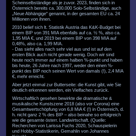
Scheinselbständige als je zuvor. 2023, finden sich in
Österreich bereits ca. 300.000 Solo-Selbständige, auch
„Neue Abhängige“ genannt, in der gesamten EU ca. 24
Millionen von ihnen.
2010 belief sich lt. Statistik Austria das K&K-Budget bei
einem BIP von 391 MIA ebenfalls auf ca. ½ %, also ca.
1,95 MIA €, und 2019 bei einem BIP von 398 MIA auf
0,48%, also ca. 1,99 MIA.
- Das sieht alles nach sehr viel aus und ist auf den
ersten Blick auch nicht gerade wenig. Doch wir sind
heute noch immer auf einem halben %-punkt und haben
bis heute, 26 Jahre nach 1997, weder den einen %-
punkt des BIP noch seinen Wert von damals (!), 2,4 MIA
€, mehr erreicht.
Aber jetzt einmal zur Butterseite: die Kunst gibt, wie Sie
deutlich erkennen werden, ein Vielfaches zurück.
Wirtschaftlich gesehen bewirkte die dramatische &
musikalische Kunstszene 2018 (also vor Corona) eine
Gesamtwertschöpfung von 6,8 MiA € (!) in Österreich, d.
h. nicht ganz 2 % des BIP – also beinahe so erfolgreich
wie die gesamte österr. Landwirtschaft. (Quelle:
Recherchen von Larissa Fuchs 2020, Schauspielerin
und Hobby-Statistikerin, Gemahlin von Johannes