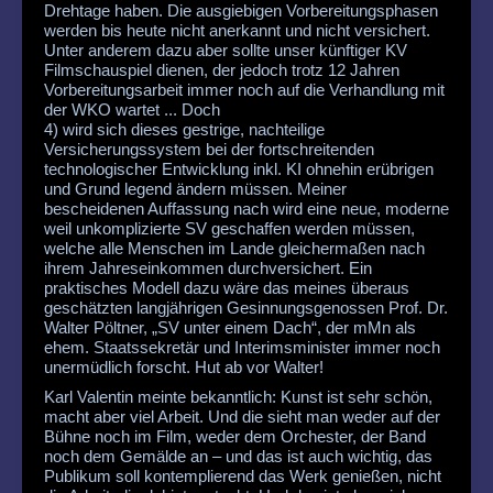
Drehtage haben. Die ausgiebigen Vorbereitungsphasen
werden bis heute nicht anerkannt und nicht versichert.
Unter anderem dazu aber sollte unser künftiger KV
Filmschauspiel dienen, der jedoch trotz 12 Jahren
Vorbereitungsarbeit immer noch auf die Verhandlung mit
der WKO wartet ... Doch
4) wird sich dieses gestrige, nachteilige
Versicherungssystem bei der fortschreitenden
technologischer Entwicklung inkl. KI ohnehin erübrigen
und Grund legend ändern müssen. Meiner
bescheidenen Auffassung nach wird eine neue, moderne
weil unkomplizierte SV geschaffen werden müssen,
welche alle Menschen im Lande gleichermaßen nach
ihrem Jahreseinkommen durchversichert. Ein
praktisches Modell dazu wäre das meines überaus
geschätzten langjährigen Gesinnungsgenossen Prof. Dr.
Walter Pöltner, „SV unter einem Dach“, der mMn als
ehem. Staatssekretär und Interimsminister immer noch
unermüdlich forscht. Hut ab vor Walter!
Karl Valentin meinte bekanntlich: Kunst ist sehr schön,
macht aber viel Arbeit. Und die sieht man weder auf der
Bühne noch im Film, weder dem Orchester, der Band
noch dem Gemälde an – und das ist auch wichtig, das
Publikum soll kontemplierend das Werk genießen, nicht