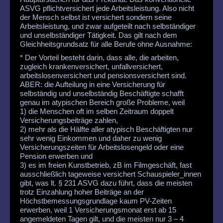
ASVG pflichtversichert jede Arbeitsleistung. Also nicht
der Mensch selbst ist versichert sondern seine
Arbeitsleistung, und zwar aufgeteilt nach selbständiger
und unselbständiger Tätigkeit. Das gilt nach dem
Gleichheitsgrundsatz für alle Berufe ohne Ausnahme:
* Der Vorteil besteht darin, dass alle, die arbeiten,
zugleich krankenversichert, unfallversichert,
arbeitslosenversichert und pensionsversichert sind.
ABER: die Aufteilung in eine Versicherung für
selbständig und unselbständig Beschäftigte schafft
genau im atypischen Bereich große Probleme, weil
1) die Menschen oft im selben Zeitraum doppelt
Versicherungsbeiträge zahlen,
2) mehr als die Hälfte aller atypisch Beschäftigten nur
sehr wenig Einkommen und daher zu wenig
Versicherungszeiten für Arbeitslosengeld oder eine
Pension erwerben und
3) es im freien Kunstbetrieb, zB im Filmgeschäft, fast
ausschließlich tageweise versichert Schauspieler_innen
gibt, was lt. § 231 ASVG dazu führt, dass die meisten
trotz Einzahlung hoher Beiträge an der
Höchstbemessungsgrundlage kaum PV-Zeiten
erwerben, weil 1 Versicherungsmonat erst ab 15
angemeldeten Tagen gilt, und die meisten nur 3 – 4