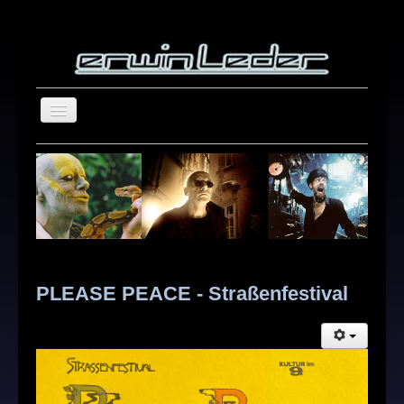
home
blog
about
repertoire
showreel
PLEASE PEACE - Straßenfestival
photography
Suchen
contact
...