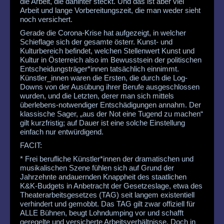
die Arbeit, die dahinter steckt. Und das ist aber viel
Arbeit und lange Vorbereitungszeit, die man weder sieht
noch versichert.
Gerade die Corona-Krise hat aufgezeigt, in welcher
Schieflage sich der gesamte österr. Kunst- und
Kulturbereich befindet, welchen Stellenwert Kunst und
Kultur in Österreich also im Bewusstsein der politischen
Entscheidungsträger*innen tatsächlich einnimmt.
Künstler_innen waren die Ersten, die durch die Log-
Downs von der Ausübung ihrer Berufe ausgeschlossen
wurden, und die Letzten, derer man sich mittels
überlebens-notwendiger Entschädigungen annahm. Der
klassische Sager, „aus der Not eine Tugend zu machen“
gilt kurzfristig; auf Dauer ist eine solche Einstellung
einfach nur entwürdigend.
FACIT:
* Frei berufliche Künstler*innen der dramatischen und
musikalischen Szene fühlen sich auf Grund der
Jahrzehnte andauernden Knappheit des staatlichen
K&K-Budgets in Anbetracht der Gesetzeslage, etwa des
Theaterarbeitsgesetzes (TAG) seit langem existentiell
verhindert und gemobbt. Das TAG gilt zwar offiziell für
ALLE Bühnen, beugt Lohndumping vor und schafft
geregelte und versicherte Arbeitsverhältnisse. Doch in