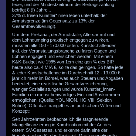
teuer, und der Mindestzeitraum der Beitragszahlung
beträgt 8 (!) Jahre...
37% d. freien Künstler*innen leben unterhalb der
Armutsgrenze (im Gegensatz zu 13% der
Gesamtbevölkerung!).
Um dem Prekariat, der Armutsfalle, Altersarmut und
dem Lohndumping praktisch entgegen zu wirken,
müssten alle 150 - 170.000 österr. Kunstschaffenden
inkl. der Veranstaltungsbranche zu fairen Gagen und
Löhnen engagiert und versichert werden. Mit einem
K&K-Budget wie 1995 von 1em einzigen % des BIP,
heute also ca. 4 MIA €, sollte das gelingen. So hätte jede
& jeder Kunstschaffende im Durchschnitt 12 - 13.000 €
jährlich mehr im Börsel, was auch Steuern und Abgaben
bedeutet, eine realistische Gesamtversicherung,
weniger Sozialleistungen und würde Künstler_innen-
Familien ein menschenwürdiges Ein- und Auskommen
ermöglichen. (Quelle: YOUNION, HG VIII, Sektion
Bühne). Offenbar mangelt es an politischem Willen und
Konzept:
Seit Jahrzehnten beobachte ich die stagnierende
Mangelfinanzierung in Kombination mit der Art des
österr. SV-Gesetzes, und erkenne darin eine der
Hauptursachen für das Prekariat. Das konventionelle