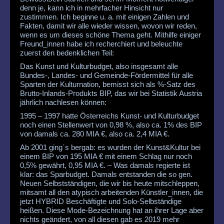
denn je, kann ich in mehrfacher Hinsicht nur
zustimmen. Ich beginne u. a. mit einigen Zahlen und
Fakten, damit wir alle wieder wissen, wovon wir reden,
wenn es um dieses schöne Thema geht. Mithilfe einiger
Freund_innen habe ich recherchiert und beleuchte
zuerst den bedenklichen Teil:
Das Kunst und Kulturbudget, also insgesamt alle
Bundes-, Landes- und Gemeinde-Fördermittel für alle
Sparten der Kulturnation, bemisst sich als %-Satz des
Brutto-Inlands-Produkts BIP, das wir bei Statistik Austria
jährlich nachlesen können:
1995 – 1997 hatte Österreichs Kunst- und Kulturbudget
noch einen Stellenwert von 0,98 %, also ca. 1% des BIP
von damals ca. 280 MIA €, also ca. 2,4 MIA €.
Ab 2001 ging´s bergab: es wurden der Kunst&Kultur bei
einem BIP von 195 MIA € mit einem Schlag nur noch
0,5% gewährt, 0,95 MIA €. – Was damals regierte ist
klar: das Sparbudget. Damals entstanden die so gen.
Neuen Selbstständigen, die wir bis heute mitschleppen,
mitsamt all den atypisch arbeitenden Künstler_innen, die
jetzt HYBRID Beschäftigte und Solo-Selbständige
heißen. Diese Mode-Bezeichnung hat an ihrer Lage aber
nichts geändert, von all diesen gab es 2019 mehr