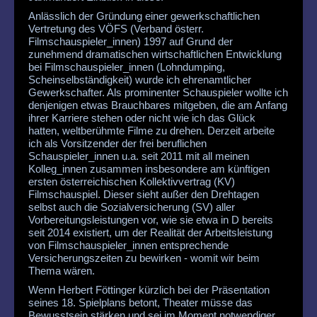
Anlässlich der Gründung einer gewerkschaftlichen
Vertretung des VÖFS (Verband österr.
Filmschauspieler_innen) 1997 auf Grund der
zunehmend dramatischen wirtschaftlichen Entwicklung
bei Filmschauspieler_innen (Lohndumping,
Scheinselbständigkeit) wurde ich ehrenamtlicher
Gewerkschafter. Als prominenter Schauspieler wollte ich
denjenigen etwas Brauchbares mitgeben, die am Anfang
ihrer Karriere stehen oder nicht wie ich das Glück
hatten, weltberühmte Filme zu drehen. Derzeit arbeite
ich als Vorsitzender der frei beruflichen
Schauspieler_innen u.a. seit 2011 mit all meinen
Kolleg_innen zusammen insbesondere am künftigen
ersten österreichischen Kollektivvertrag (KV)
Filmschauspiel. Dieser sieht außer den Drehtagen
selbst auch die Sozialversicherung (SV) aller
Vorbereitungsleistungen vor, wie sie etwa in D bereits
seit 2014 existiert, um der Realität der Arbeitsleistung
von Filmschauspieler_innen entsprechende
Versicherungszeiten zu bewirken - womit wir beim
Thema wären.
Wenn Herbert Föttinger kürzlich bei der Präsentation
seines 18. Spielplans betont, Theater müsse das
Bewusstsein stärken und sei im Moment notwendiger