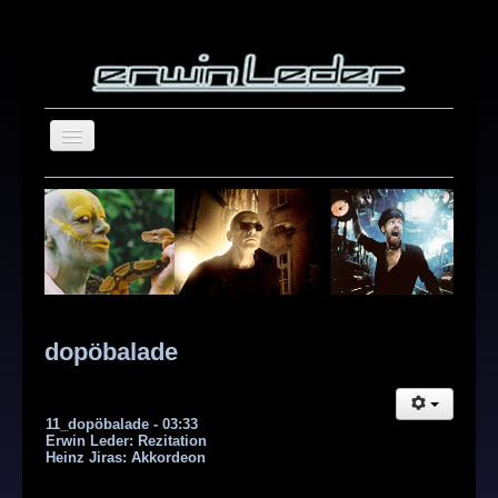
home
blog
about
repertoire
showreel
dopöbalade
photography
Suchen
contact
11_dopöbalade - 03:33
...
Erwin Leder: Rezitation
Heinz Jiras: Akkordeon