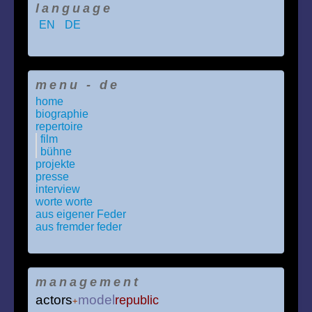
language
EN
DE
menu - de
home
biographie
repertoire
film
bühne
projekte
presse
interview
worte worte
aus eigener Feder
aus fremder feder
management
actors
model
republic
+