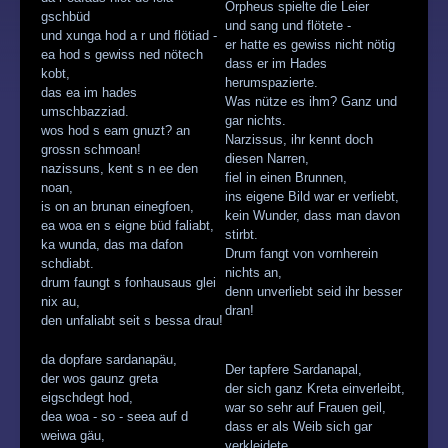
Orpheus spielte die Leier
gschbüd
und sang und flötete -
und xunga hod a r und flötiad -
er hatte es gewiss nicht nötig
ea hod s gewiss ned nötech
dass er im Hades
kobt,
herumspazierte.
das ea im hades
Was nütze es ihm? Ganz und
umschbazziad.
gar nichts.
wos hod s eam gnuzt? an
Narzissus, ihr kennt doch
grossn schmoan!
diesen Narren,
nazissuns, kent s n ee den
fiel in einen Brunnen,
noan,
ins eigene Bild war er verliebt,
is on an brunan einegfoen,
kein Wunder, dass man davon
ea woa en s eigne büd faliabt,
stirbt.
ka wunda, das ma dafon
Drum fangt von vornherein
schdiabt.
nichts an,
drum faungt s fonhausaus glei
denn unverliebt seid ihr besser
nix au,
dran!
den unfaliabt seit s bessa drau!
da dopfare sardanapäu,
Der tapfere Sardanapal,
der wos gaunz greta
der sich ganz Kreta einverleibt,
eigschdegt hod,
war so sehr auf Frauen geil,
dea woa - so - seea auf d
dass er als Weib sich gar
weiwa gäu,
verkleidete.