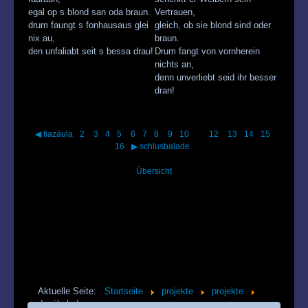
egal op s blond san oda braun.
Vertrauen,
drum faungt s fonhausaus glei
gleich, ob sie blond sind oder
nix au,
braun.
den unfaliabt seit s bessa drau!
Drum fangt von vornherein
nichts an,
denn unverliebt seid ihr besser
dran!
◀ fiazäula
2
3
4
5
6
7
8
9
10
12
13
14
15
16
▶ schlusbalade
Übersicht
Aktuelle Seite:
Startseite
projekte
projekte
dopöbalade