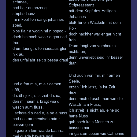
schmee,
Stripteasetanz
hod fia r an anzeng
mit dem Kopf des Heiligen
striptisdaunz
Johannes.
mi n kopf fon sangt johannes
bloß für ein Wackeln mit dem
zoed,
Po -
blos fia r a wogln mi n bopoo -
doch nachher war er gar nicht
doch hintnoch woa r a goa ned
froh.
froo.
Drum fangt von vornherein
drum faungt s fonhausaus glei
nichts an,
nix au,
denn unverliebt seid ihr besser
den unfaliabt seit s bessa drau!
dran!
Und auch von mir, mir armen
Seele,
und a fon mia, mia r oamen
erzähl´ ich jetzt, ´s ist Zeit
söö,
dazu,
dazöl i jezt, s is zeit dazua,
denn mich drosch man wie die
den mi haum s bragt wia d
Wäsch´ am Fluss,
wesch aum fluss,
ich streit ´s nicht ab, eine so
i schdreid s ned o, a so a nuss
harte Nuss
hod no kaa mendsch mia z
gab noch kein Mensch zu
beissn gem
beissen mir
in gaunzn lem wia de katrin...
im ganzen Leben wie Catherine
mei guada hawara noäl