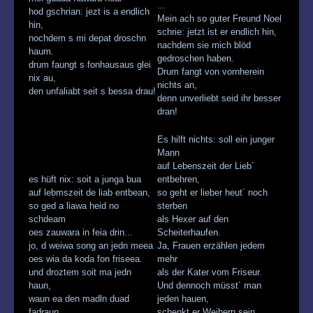
...
hod gschrian: jezt is a endlich
Mein ach so guter Freund Noel
hin,
schrie: jetzt ist er endlich hin,
nochdem s mi depat droschn
nachdem sie mich blöd
haum.
gedroschen haben.
drum faungt s fonhausaus glei
Drum fangt von vornherein
nix au,
nichts an,
den unfaliabt seit s bessa drau!
denn unverliebt seid ihr besser
dran!
Es hilft nichts: soll ein junger
Mann
auf Lebenszeit der Lieb´
es hüft nix: soit a junga bua
entbehren,
auf lebmszeit de liab entbean,
so geht er lieber heut´ noch
so ged a liawa heid no
sterben
schdeam
als Hexer auf den
oes zauwara in feia drin...
Scheiterhaufen.
jo, d weiwa song an jedn meea
Ja, Frauen erzählen jedem
oes wia da koda fon friseea.
mehr
und droztem soit ma jedn
als der Kater vom Friseur.
haun,
Und dennoch müsst´ man
waun ea den madln duad
jeden hauen,
fadraun,
schenkt er Weibern sein