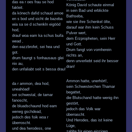
das ea r oes frau se hod
König David schaute einmal
fakleit.
in sein Bad und erblickte
da könech dafid schaud amoe
Bathseba,
en s bod und sicht de bazeba
wie sie ihre Schenkel ölte,
wia sa se d schenkln eigööd
darauf war ihm kein Schuss
hod,
Pulver wert,
drauf woa eam ka schus buifa
dem Erzpropheten, sein Herr
wead ,
und Gott.
den eazzbrofet, sei hea und
Drum fangt von vornherein
got.
nichts an,
drum faungt s fonhausaus glei
denn unverliebt seid ihr besser
nix au,
dran!
den unfaliabt seit s bessa drau!
Ammon hatte, unerhört!,
da r ammon, dea hod,
sein Schwesterchen Thamar
uneahöad!
begattet,
sei schwestal, de tamar
die Blutschand hatte wenig ihn
fanoscht,
gestört,
de bluadschaund hod eam
jedoch das Volk war
weneg gschdead,
überrascht.
jedoch des foik woa r
Und Herodes, das ist keine
überroscht.
Lüge,
und dea herodess, one
zahlte für einen einzigen