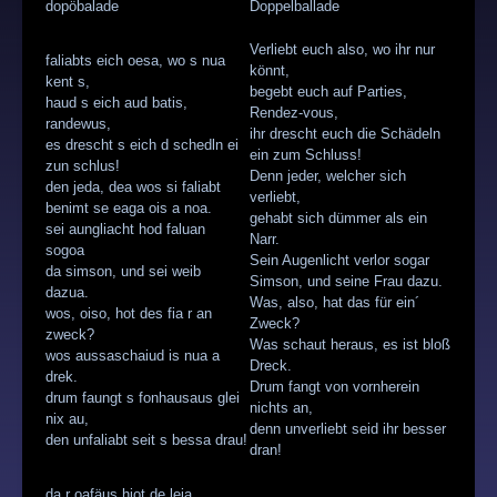
dopöbalade
Doppelballade
Verliebt euch also, wo ihr nur
faliabts eich oesa, wo s nua
könnt,
kent s,
begebt euch auf Parties,
haud s eich aud batis,
Rendez-vous,
randewus,
ihr drescht euch die Schädeln
es drescht s eich d schedln ei
ein zum Schluss!
zun schlus!
Denn jeder, welcher sich
den jeda, dea wos si faliabt
verliebt,
benimt se eaga ois a noa.
gehabt sich dümmer als ein
sei aungliacht hod faluan
Narr.
sogoa
Sein Augenlicht verlor sogar
da simson, und sei weib
Simson, und seine Frau dazu.
dazua.
Was, also, hat das für ein´
wos, oiso, hot des fia r an
Zweck?
zweck?
Was schaut heraus, es ist bloß
wos aussaschaiud is nua a
Dreck.
drek.
Drum fangt von vornherein
drum faungt s fonhausaus glei
nichts an,
nix au,
denn unverliebt seid ihr besser
den unfaliabt seit s bessa drau!
dran!
da r oafäus hiot de leia