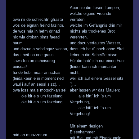
Aber nie die fiesen Lumpen,
welche eigene Freunde
owa nii de schlechtn gfrasta
verraten,
wos de eignan freind fazintn,
welche im Gefängnis drin mir
de wos mia in hefm drinad
nichts als trockenes Brot
nix wia drokan bims faead
verehrten,
haum
und dazu verfaultes Wasser,
und dazua a schdingaz wossa,
dass ich heut´ noch ohne Ekel
das i heit no one graus
lieber in die Scheiße bisse.
liawa fon an scheisdreg
Für die hab´ ich nur einen Furz
beissat!
(leider kann ich momantan
fia de hob i nua r an schas
nicht,
(leida kaun e in moment ned
weil ich auf einem Sessel sitz
wäul i auf an sessl sizz)...
´)...
owa loss ma s motschkan sei:
aber lassen wir das Maulen:
ole bit e s um fazeiung,
alle bitt´ ich ´s um
ole bit e s um fazeiung!
Vergebung,
alle bitt´ ich ´s um
Vergebung!
Mit einem riesigen
Eisenhammer,
mid an muazzdrum
mit Blei und mit Eisenkugeln