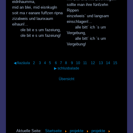
eidnhaumma,
sollte man ihre fünfzehn
mid an blei, mid eisnkugln
Rippen
soit ma r eanare fuffzen ripna
einzelweis´ und langsam
zizalweis und launxaum
einschlagen!...
eihaun!...
alle bitt´ ich ´s um
ole bit e s um fazeiung,
Vergebung,
ole bit e s um fazeiung!
alle bitt´ ich ´s um
Vergebung!
◀ fiazäula
2
3
4
5
6
7
8
9
10
11
12
13
14
15
▶ schlusbalade
Übersicht
Aktuelle Seite:
Startseite
projekte
projekte