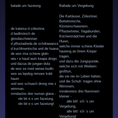
balade um fazeiung
Ballade um Vergebung
Die Kartäuser, Zölestiner,
Bettelmönche,
Klosterschwestern,
de kateisa d zölestina
Pflastertreter, Vagabunden,
d bedlmönch de
Küchenmädchen und die
glosdaschwestan
Huren,
d pflostadreda de schdrawanza
welche immer schöne Kleider
d kuchlmentscha und de huana
hauteng an ihrem Körper
de wos ima schene glaln
tragen,
wia r a haud aum keapa drogn,
und dazu die Jungspunde,
und dazua de jungan duta
welche sich mit Weibern
de wos se med weiwa budln
großtun,
wos ea lepdog nimoes kobt
die sie nie im Leben hatten,
haum
und die Schuh´ tragen ohne
und wos schuach drong one z
Wimmern,
wimman,
mindestens drei Nummern
mindastns drei numan glana -
kleiner -
ole bit e s um fazeiung,
alle bitt´ ich ´s um
ole bit e s um fazeiung!
Vergebung,
alle bitt´ ich ´s um
Vergebung!