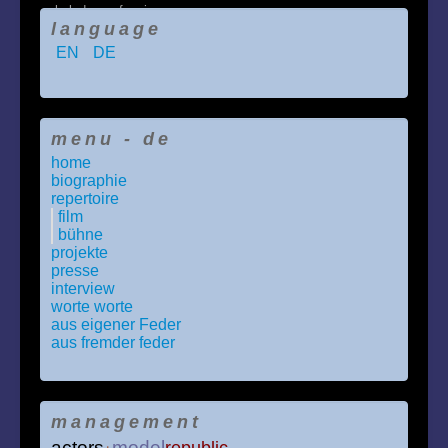
balade um fazeiung
language
EN
DE
menu - de
home
biographie
repertoire
film
bühne
projekte
presse
interview
worte worte
aus eigener Feder
aus fremder feder
management
actors
model
republic