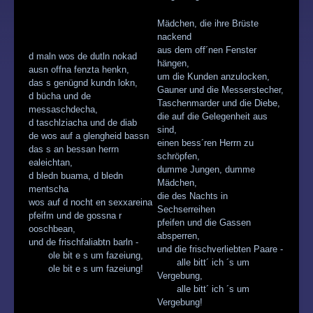
Mädchen, die ihre Brüste
nackend
aus dem off´nen Fenster
d maln wos de dutln nokad
hängen,
ausn offna fenzta henkn,
um die Kunden anzulocken,
das s genügnd kundn lokn,
Gauner und die Messerstecher,
d bücha und de
Taschenmarder und die Diebe,
messaschdecha,
die auf die Gelegenheit aus
d taschlziacha und de diab
sind,
de wos auf a glengheid bassn
einen bess´ren Herrn zu
das s an bessan herrn
schröpfen,
ealeichtan,
dumme Jungen, dumme
d bledn buama, d bledn
Mädchen,
mentscha
die des Nachts in
wos auf d nocht en sexxareina
Sechserreihen
pfeifm und de gossna r
pfeifen und die Gassen
ooschbean,
absperren,
und de frischfaliabtn barln -
und die frischverliebten Paare -
ole bit e s um fazeiung,
alle bitt´ ich ´s um
ole bit e s um fazeiung!
Vergebung,
alle bitt´ ich ´s um
Vergebung!