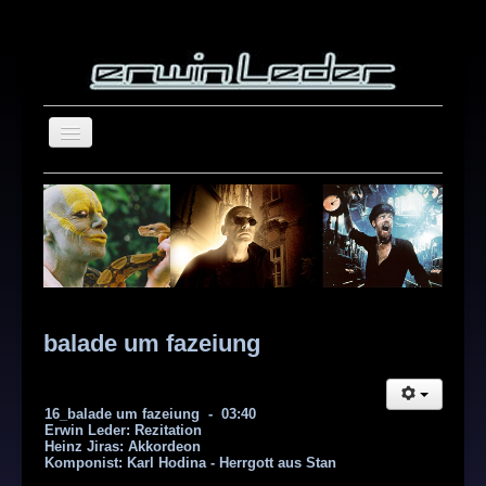
home
blog
about
repertoire
showreel
balade um fazeiung
photography
Suchen
contact
16_balade um fazeiung - 03:40
...
Erwin Leder: Rezitation
Heinz Jiras: Akkordeon
Komponist: Karl Hodina - Herrgott aus Stan